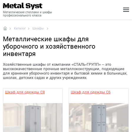
Металлические стеллажи и шкафы
профессионального класса
Шкафы
Каталог
Каталог
Металлические шкафы для
Шкафы
уборочного и хозяйственного
Стеллажи
инвентаря
Доставка
Хозяйственные шкафы от компании «СТАЛЬ-ГРУПП» – это
высококачественные прочные металлоконструкции, подходящие
для хранения уборочного инвентаря и бытовой химии в больницах,
Монтаж
школах, детских садах и других учреждениях.
О нас
Шкаф для одежды C8
Шкаф для одежды C6
Новости
Контакты
+7 (495) 646-04-78