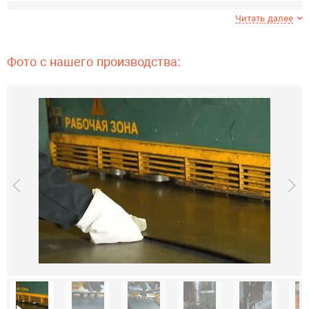
Тип краски
порошковая
Читать далее
Количество дверей, шт
3
Фото с нашего производства:
Вентиляционные отверстия
есть
Регулировка полок по высоте
нет
Перекладины для плечиков
3
Тип замка
ключевой
Гарантия
1 год
Страна производитель
Россия
Перед окраской все детали шкафа проходят стадии
обезжиривания и антикоррозийной обработки.