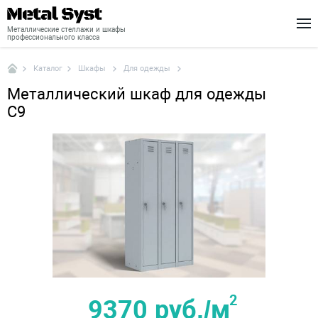
Металлические стеллажи и шкафы
профессионального класса
Шкафы
Для одежды
Каталог
Каталог
Металлический шкаф для одежды
Шкафы
C9
Стеллажи
Доставка
Монтаж
О нас
Новости
Контакты
2
9370 руб./м
+7 (495) 646-04-78