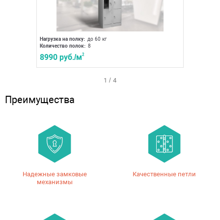
Нагрузка на полку:
до 60 кг
Нагрузка 
Количество полок:
8
Количест
8990 руб./м
2
9170 р
1
/
4
Преимущества
Надежные замковые
Качественные петли
механизмы