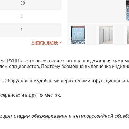
30
3
1
Читать далее
1
1
-ГРУПП» – это высококачественная продуманная система 
лем специалистов. Поэтому возможно выполнение индиви
1
г. Оборудование удобными держателями и функциональны
6
сервисах и в других местах.
4
2
ходят стадии обезжиривания и антикоррозийной обраб
ключевой