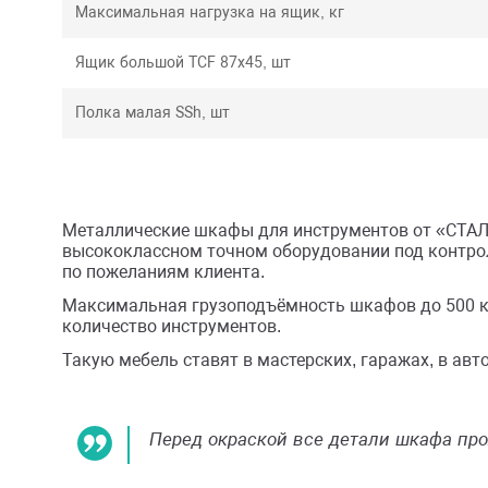
Максимальная нагрузка на ящик, кг
Ящик большой TCF 87x45, шт
Полка малая SSh, шт
Держатель ключей WH, шт
Полка для баллончиков ScSh, шт
Металлические шкафы для инструментов от «СТАЛЬ
высококлассном точном оборудовании под контро
Держатель инструмента TH, шт
по пожеланиям клиента.
Максимальная грузоподъёмность шкафов до 500 к
Крючок, шт
количество инструментов.
Такую мебель ставят в мастерских, гаражах, в авто
TC экран перфорированный TCS 50x43, шт
Количество дверей, шт
Перед окраской все детали шкафа про
Тип замка