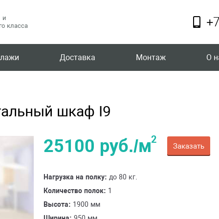
 и
+7
о класса
ллажи
Доставка
Монтаж
О н
альный шкаф I9
2
25100 руб./м
Заказать
Нагрузка на полку:
до 80 кг.
Количество полок:
1
Высота:
1900 мм
Ширина:
950 мм