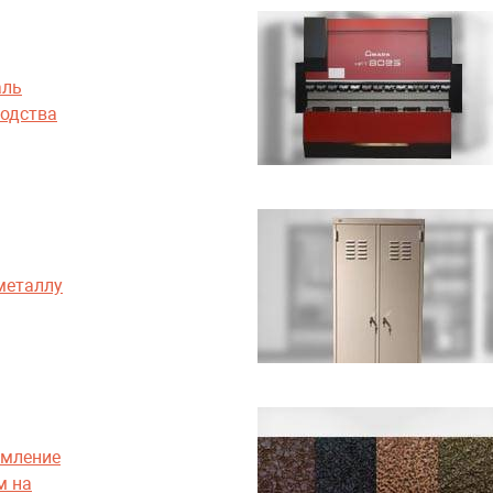
аль
водства
металлу
рмление
м на