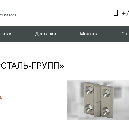
 и
+7
о класса
ллажи
Доставка
Монтаж
О н
 «СТАЛЬ-ГРУПП»
е