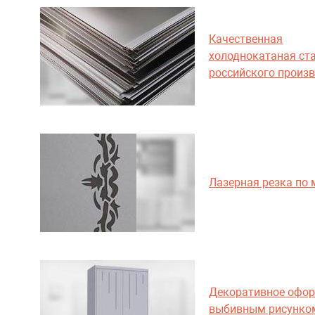
Качественная
холоднокатаная ст
российского произ
Лазерная резка по 
Декоративное офо
выбивным рисунко