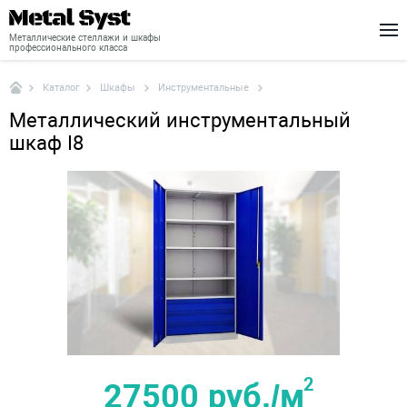
Металлические стеллажи и шкафы
профессионального класса
Шкафы
Инструментальные
Каталог
Каталог
Металлический инструментальный
Шкафы
шкаф I8
Стеллажи
Доставка
Монтаж
О нас
Новости
Контакты
2
27500 руб./м
+7 (495) 646-04-78