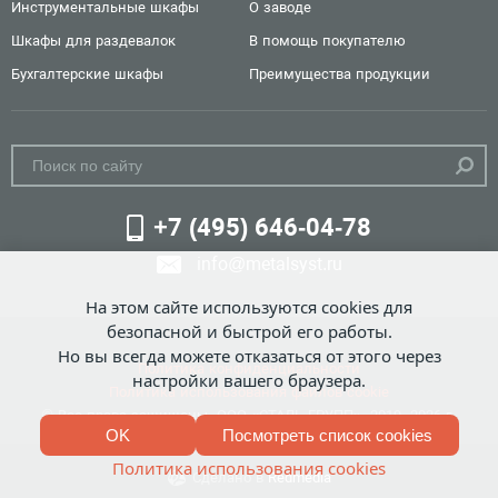
Инструментальные шкафы
О заводе
Шкафы для раздевалок
В помощь покупателю
Бухгалтерские шкафы
Преимущества продукции
+7 (495) 646-04-78
info@metalsyst.ru
На этом сайте используются cookies для
безопасной и быстрой его работы.
Но вы всегда можете отказаться от этого через
Политика конфиденциальности
настройки вашего браузера.
Политика использования файлов cookie
© Все права защищены. ООО «СТАЛЬ-ГРУПП», 2019 -2026 г.
OK
Посмотреть список cookies
Политика использования cookies
Сделано в
Redmedia