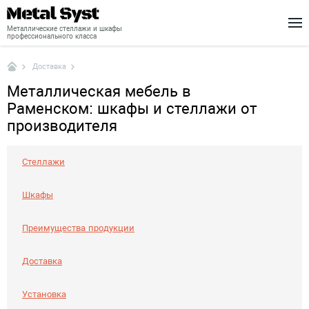
Металлические стеллажи и шкафы
профессионального класса
Доставка
Каталог
Металлическая мебель в
Шкафы
Раменском: шкафы и стеллажи от
Стеллажи
производителя
Доставка
Стеллажи
Монтаж
Шкафы
О нас
Новости
Преимущества продукции
Контакты
Доставка
Установка
+7 (495) 646-04-78