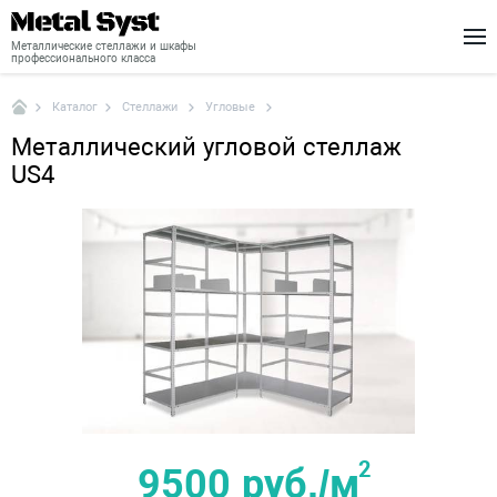
Металлические стеллажи и шкафы
профессионального класса
Стеллажи
Угловые
Каталог
Каталог
Металлический угловой стеллаж
Шкафы
US4
Стеллажи
Доставка
Монтаж
О нас
Новости
Контакты
2
9500 руб./м
+7 (495) 646-04-78