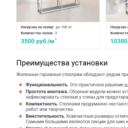
Нагрузка на полку:
до 100 кг
Нагрузка 
Количество полок:
3
Количеств
2
3500 руб./м
10300
Преимущества установки
Железные гаражные стеллажи обладают рядом пр
Функциональность.
Это практичное решение д
Простота монтажа.
Сборные модели можно уст
зафиксировать стеллаж у стены для предотвр
Компактность.
Стеллажи продуманно «встают» 
работ или творчества.
Вместительность.
Компактные размеры отличн
Самыми большими являются секции для шин и