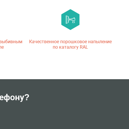
 выбивным
Качественное порошковое напыление
ле
по каталогу RAL
лефону?