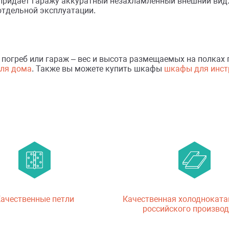
придаёт гаражу аккуратный незахламлённый внешний вид.
отдельной эксплуатации.
 погреб или гараж – вес и высота размещаемых на полках
ля дома
. Также вы можете купить шкафы
шкафы для инст
ачественные петли
Качественная холодноката
российского производ