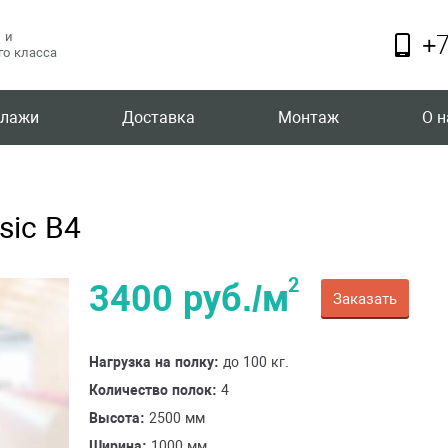
 и
+7
о класса
ллажи
Доставка
Монтаж
О н
sic B4
2
3400 руб./м
Заказать
Нагрузка на полку:
до 100 кг.
Количество полок:
4
Высота:
2500 мм
Ширина:
1000 мм