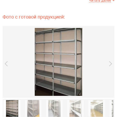
Читать далее
Усилитель стоек
нет
Фото с готовой продукцией:
Количество ребер жесткости
нет
Соединение полок и стойки
болтовое
Шаг креплений
25 мм