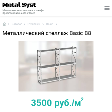
Металлические стеллажи и шкафы
профессионального класса
Стеллажи
Basic
Каталог
Каталог
Металлический стеллаж Basic B8
Шкафы
Стеллажи
Доставка
Монтаж
О нас
Новости
Контакты
2
3500 руб./м
+7 (495) 646-04-78