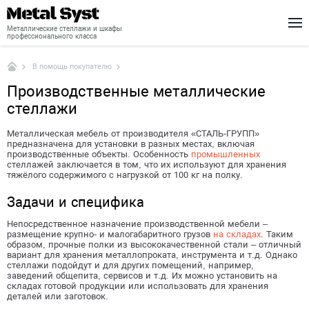
Металлические стеллажи и шкафы
профессионального класса
В помощь покупателю
Каталог
Производственные металлические
Шкафы
стеллажи
Стеллажи
Металлическая мебель от производителя «СТАЛЬ-ГРУПП»
предназначена для установки в разных местах, включая
Доставка
производственные объекты. Особенность
промышленных
стеллажей заключается в том, что их используют для хранения
Монтаж
тяжёлого содержимого с нагрузкой от 100 кг на полку.
Задачи и специфика
О нас
Непосредственное назначение производственной мебели –
Новости
размещение крупно- и малогабаритного грузов
на складах
. Таким
образом, прочные полки из высококачественной стали – отличный
Контакты
вариант для хранения металлопроката, инструмента и т.д. Однако
стеллажи подойдут и для других помещений, например,
заведений общепита, сервисов и т.д. Их можно установить на
складах готовой продукции или использовать для хранения
деталей или заготовок.
+7 (495) 646-04-78