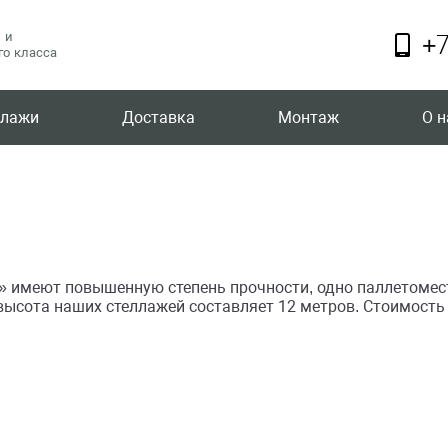
 и
+7
о класса
ллажи
Доставка
Монтаж
О н
имеют повышенную степень прочности, одно паллетомест
ысота наших стеллажей составляет 12 метров. Стоимость з