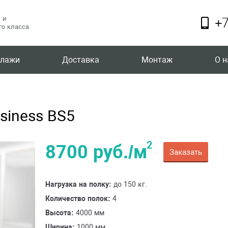
 и
+7
о класса
ллажи
Доставка
Монтаж
О н
siness BS5
2
8700 руб./м
Заказать
Нагрузка на полку:
до 150 кг.
Количество полок:
4
Высота:
4000 мм
Ширина:
1000 мм