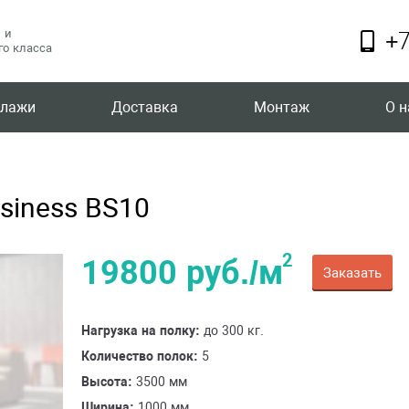
 и
+7
о класса
ллажи
Доставка
Монтаж
О н
siness BS10
2
19800 руб./м
Заказать
Нагрузка на полку:
до 300 кг.
Количество полок:
5
Высота:
3500 мм
Ширина:
1000 мм