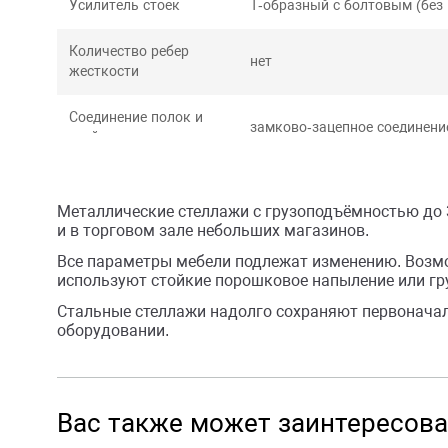
Усилитель стоек
Т-образный с болтовым (без 
Количество ребер
нет
жесткости
Соединение полок и
замково-зацепное соединени
стойки
Шаг креплений
45 мм
Металлические стеллажи с грузоподъёмностью до 
и в торговом зале небольших магазинов.
Все параметры мебели подлежат изменению. Возмо
используют стойкие порошковое напыление или гр
Стальные стеллажи надолго сохраняют первонача
оборудовании.
Вас также может заинтересова