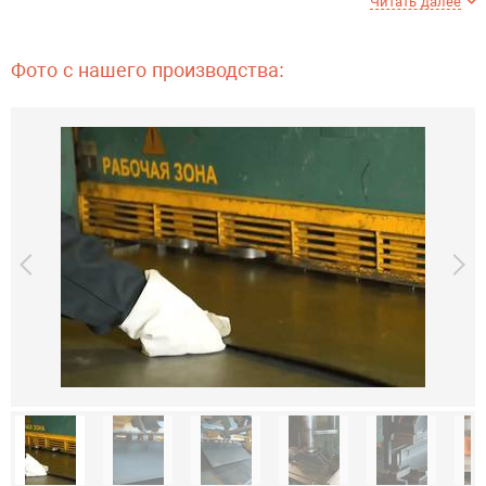
Читать далее
Количество дверей, шт
1
Фото с нашего производства:
Трейзер
есть
Регулировка полок по
есть
высоте
электронный
Тип замка
кодовый
Гарантия
1 год
Страна производитель
Россия